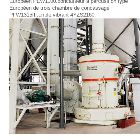
Européen PEW1100,concasseur à percussion type
Européen de trois chambre de concassage
PFW1315III,crible vibrant 4YZS2160.