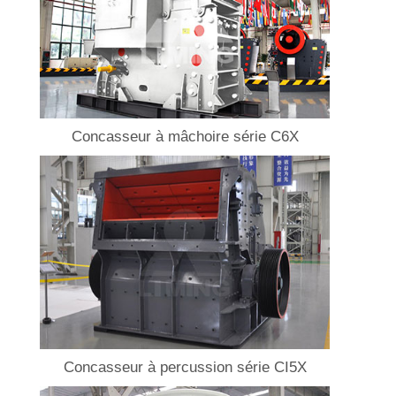
Concasseur à mâchoire série C6X
Concasseur à percussion série CI5X